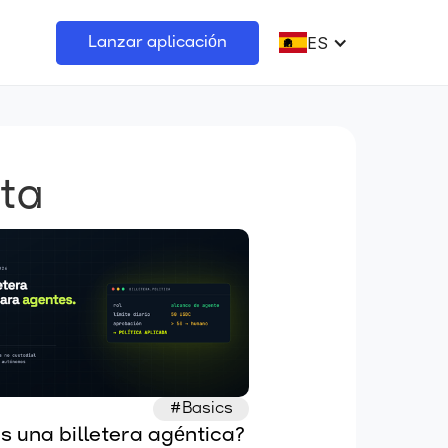
ES
Lanzar aplicación
sta
#Basics
s una billetera agéntica? 