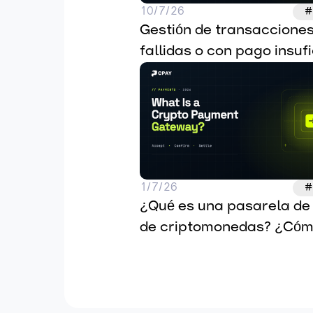
10/7/26
#
Gestión de transacciones 
fallidas o con pago insufic
casos excepcionales en 
pasarelas de pago
1/7/26
#
¿Qué es una pasarela de 
de criptomonedas? ¿Cóm
funciona en 2026?