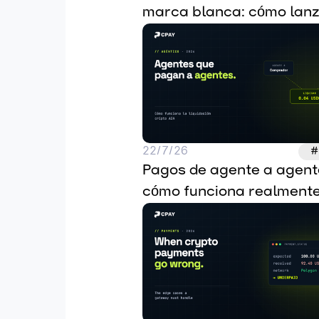
marca blanca: cómo lanza
tuya en 2026
22/7/26
#
Pagos de agente a agente
cómo funciona realmente 
liquidación de criptomon
A2A