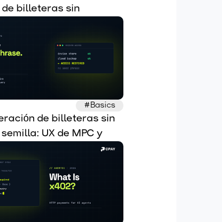
de billeteras sin 
ia para agentes de IA 
omos
#Basics
ración de billeteras sin 
 semilla: UX de MPC y 
ración social