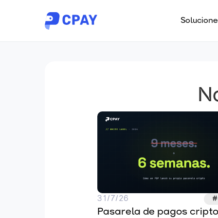
Solucione
No
31/7/26
#
Pasarela de pagos cripto 