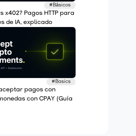
#Básicos
s x402? Pagos HTTP para 
s de IA, explicado
#Basics
ceptar pagos con 
monedas con CPAY (Guía 
Pasarela de pago, API, 
coins