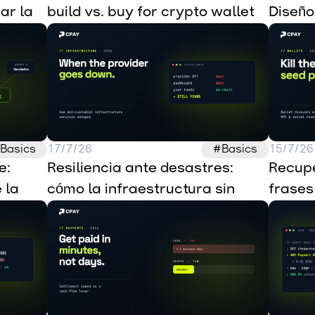
r la 
build vs. buy for crypto wallet 
Diseño 
infrastructure
custod
autón
Basics
17/7/26
#Basics
15/7/26
: 
Resiliencia ante desastres: 
Recupe
la 
cómo la infraestructura sin 
frases
edas 
custodia sobrevive a las caídas 
recupe
de los proveedores