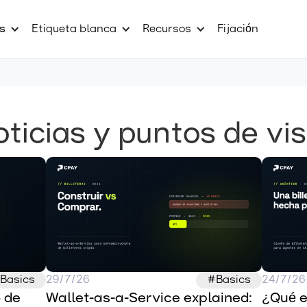
s
Etiqueta blanca
Recursos
Fijación
ticias y puntos de vi
Basics
29/7/26
#Basics
24/7/26
de 
Wallet-as-a-Service explained: 
¿Qué e