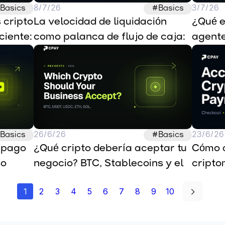
Basics
8/7/26
#Basics
3/7/26
cripto 
La velocidad de liquidación 
¿Qué e
iente: 
como palanca de flujo de caja: 
agente
cripto en T+0 frente a tarjetas 
en T+2
Basics
26/6/26
#Basics
23/6/26
pago 
¿Qué cripto debería aceptar tu 
Cómo a
o 
negocio? BTC, Stablecoins y el 
cripto
resto
2026): 
1
2
3
4
5
6
7
8
9
10
Stable