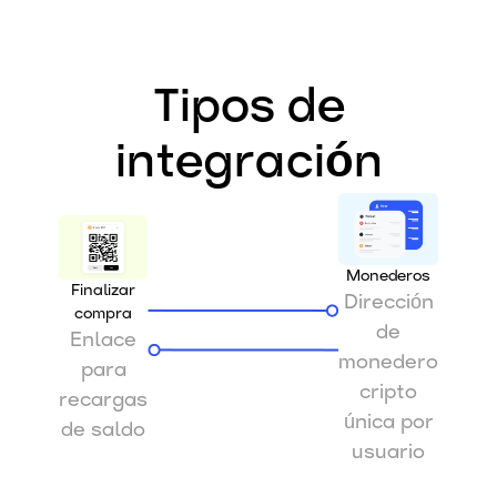
Tipos de
integración
Monederos
Finalizar
Dirección
compra
de
Enlace
monedero
para
cripto
recargas
única por
de saldo
usuario