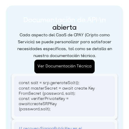
Documentación de API \n
abierta
Cada aspecto del CaaS de CPAY (Cripto como
Servicio) se puede personalizar para satisfacer
necesidades específicas, tal como se detalla en
nuestra documentación técnica.
Ver Documentación Técnica
const salt = srp.generateSalt();
const masterSecret = await create Key
FromSecret (password, salt);
const verifierPrivateKey =
awaitcreateSRPKey
(password,salt);
// recoverySigningPublicKey es el