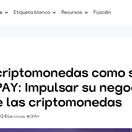
s
Etiqueta blanca
Recursos
Fijación
criptomonedas como s
AY: Impulsar su nego
e las criptomonedas
024
Servicios #CPAY