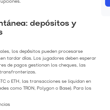
rupciones.
ntánea: depósitos y
s
nales, los depósitos pueden procesarse
len tardar días. Los jugadores deben esperar
es de pagos gestionan los cheques, las
 transfronterizas.
C o ETH, las transacciones se liquidan en
edes como TRON, Polygon o Base). Para los
ncias