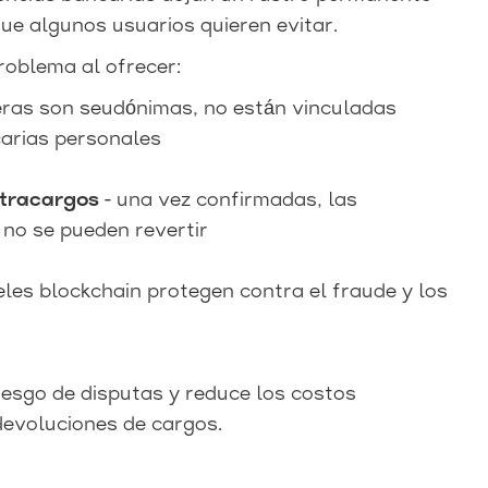
que algunos usuarios quieren evitar.
roblema al ofrecer:
eras son seudónimas, no están vinculadas
arias personales
ntracargos
- una vez confirmadas, las
 no se pueden revertir
ieles blockchain protegen contra el fraude y los
riesgo de disputas y reduce los costos
devoluciones de cargos.