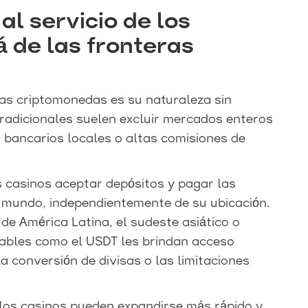
al servicio de los
á de las fronteras
as criptomonedas es su naturaleza sin
radicionales suelen excluir mercados enteros
 bancarios locales o altas comisiones de
 casinos aceptar depósitos y pagar las
 mundo, independientemente de su ubicación.
 de América Latina, el sudeste asiático o
ables como el USDT les brindan acceso
a conversión de divisas o las limitaciones
 los casinos pueden expandirse más rápido y