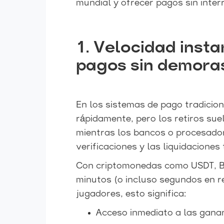
mundial y ofrecer pagos sin inter
1. Velocidad insta
pagos sin demora
En los sistemas de pago tradicio
rápidamente, pero los retiros sue
mientras los bancos o procesador
verificaciones y las liquidaciones
Con criptomonedas como USDT, BT
minutos (o incluso segundos en r
jugadores, esto significa:
Acceso inmediato a las gana