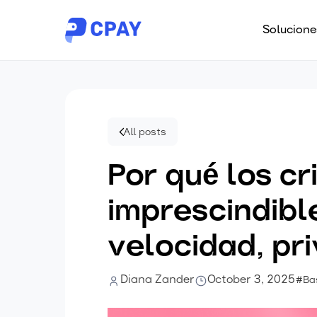
Solucione
All posts
Por qué los c
imprescindible
velocidad, pr
Diana Zander
October 3, 2025
#Ba