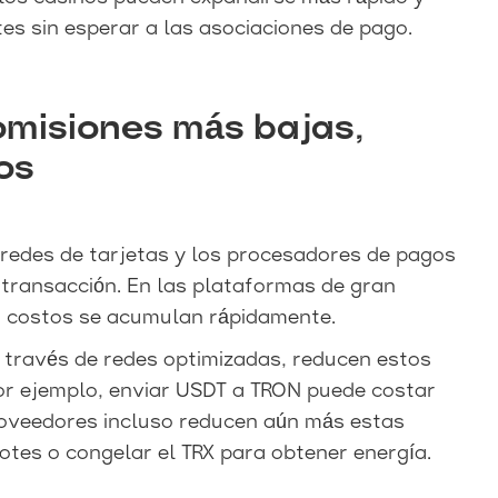
s sin esperar a las asociaciones de pago.
omisiones más bajas,
os
 redes de tarjetas y los procesadores de pagos
transacción. En las plataformas de gran
s costos se acumulan rápidamente.
 través de redes optimizadas, reducen estos
Por ejemplo, enviar USDT a TRON puede costar
roveedores incluso reducen aún más estas
lotes o congelar el TRX para obtener energía.